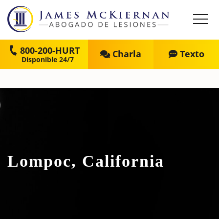
800-200-HURT
Charla
Texto
Lompoc, California