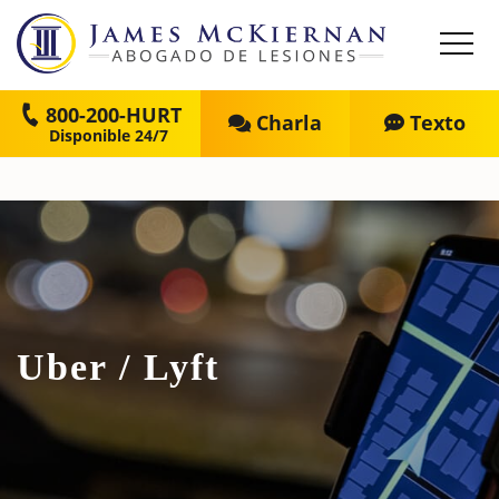
800-200-HURT
Charla
Texto
Uber / Lyft