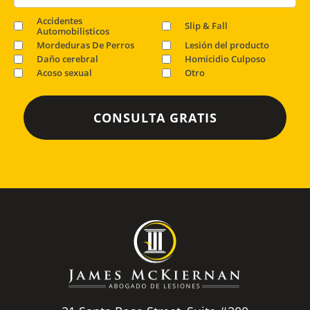
Accidentes
Slip & Fall
Automobilisticos
Mordeduras De Perros
Lesión del producto
Daño cerebral
Homicidio Culposo
Acoso sexual
Otro